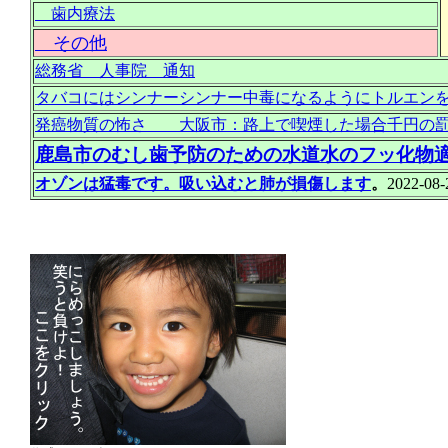
歯内療法
その他
総務省 人事院 通知
タバコにはシンナーシンナー中毒になるようにトルエンを添加し
発癌物質の怖さ 大阪市：路上で喫煙した場合千円の
鹿島市のむし歯予防のための水道水のフッ化物
オゾンは猛毒です。吸い込むと肺が損傷します
。
2022-08-